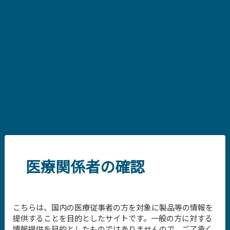
2024/03/01 00:00 -
2030/03/31 00:00
Vascular Access News Vol.39
93
医療関係者の確認
こちらは、国内の医療従事者の方を対象に製品等の情報を
提供することを目的としたサイトです。一般の方に対する
情報提供を目的としたものではありませんので、ご了承く